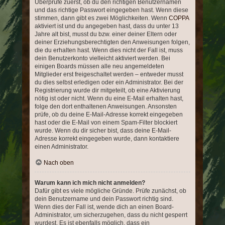
Überprüfe zuerst, ob du den richtigen Benutzernamen
und das richtige Passwort eingegeben hast. Wenn diese
stimmen, dann gibt es zwei Möglichkeiten. Wenn
COPPA
aktiviert ist und du angegeben hast, dass du unter 13
Jahre alt bist, musst du bzw. einer deiner Eltern oder
deiner Erziehungsberechtigten den Anweisungen folgen,
die du erhalten hast. Wenn dies nicht der Fall ist, muss
dein Benutzerkonto vielleicht aktiviert werden. Bei
einigen Boards müssen alle neu angemeldeten
Mitglieder erst freigeschaltet werden – entweder musst
du dies selbst erledigen oder ein Administrator. Bei der
Registrierung wurde dir mitgeteilt, ob eine Aktivierung
nötig ist oder nicht. Wenn du eine E-Mail erhalten hast,
folge den dort enthaltenen Anweisungen. Ansonsten
prüfe, ob du deine E-Mail-Adresse korrekt eingegeben
hast oder die E-Mail von einem Spam-Filter blockiert
wurde. Wenn du dir sicher bist, dass deine E-Mail-
Adresse korrekt eingegeben wurde, dann kontaktiere
einen Administrator.
Nach oben
Warum kann ich mich nicht anmelden?
Dafür gibt es viele mögliche Gründe. Prüfe zunächst, ob
dein Benutzername und dein Passwort richtig sind.
Wenn dies der Fall ist, wende dich an einen Board-
Administrator, um sicherzugehen, dass du nicht gesperrt
wurdest. Es ist ebenfalls möglich, dass ein