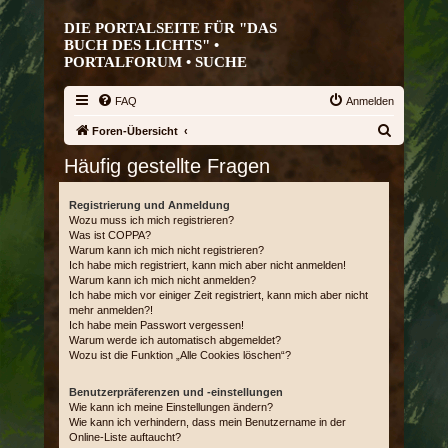
DIE PORTALSEITE FÜR "DAS
BUCH DES LICHTS" •
PORTALFORUM •
SUCHE
FAQ
Anmelden
S
Foren-Übersicht
u
Häufig gestellte Fragen
c
h
Registrierung und Anmeldung
Wozu muss ich mich registrieren?
e
Was ist COPPA?
Warum kann ich mich nicht registrieren?
Ich habe mich registriert, kann mich aber nicht anmelden!
Warum kann ich mich nicht anmelden?
Ich habe mich vor einiger Zeit registriert, kann mich aber nicht
mehr anmelden?!
Ich habe mein Passwort vergessen!
Warum werde ich automatisch abgemeldet?
Wozu ist die Funktion „Alle Cookies löschen“?
Benutzerpräferenzen und -einstellungen
Wie kann ich meine Einstellungen ändern?
Wie kann ich verhindern, dass mein Benutzername in der
Online-Liste auftaucht?