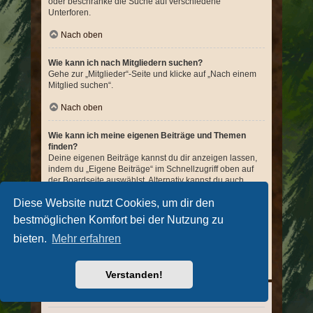
oder beschränke die Suche auf verschiedene
Unterforen.
Nach oben
Wie kann ich nach Mitgliedern suchen?
Gehe zur „Mitglieder“-Seite und klicke auf „Nach einem
Mitglied suchen“.
Nach oben
Wie kann ich meine eigenen Beiträge und Themen
finden?
Deine eigenen Beiträge kannst du dir anzeigen lassen,
indem du „Eigene Beiträge“ im Schnellzugriff oben auf
der Boardseite auswählst. Alternativ kannst du auch
„Deine Beiträge anzeigen“ in deinem persönlichen
Diese Website nutzt Cookies, um dir den
Bereich oder „Beiträge des Benutzers suchen“ auf deiner
eigenen Profilseite verwenden. Benutze die erweiterte
bestmöglichen Komfort bei der Nutzung zu
Suche, um nach von dir erstellen Themen zu suchen.
Trage dort die entsprechenden Optionen in die
bieten.
Mehr erfahren
Suchmaske ein.
Nach oben
Verstanden!
Abonnements und Lesezeichen