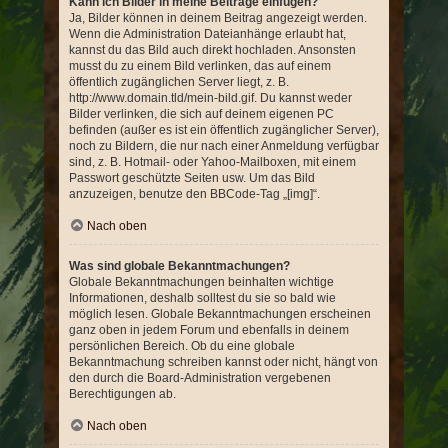
Kann ich Bilder in meine Beiträge einfügen?
Ja, Bilder können in deinem Beitrag angezeigt werden.
Wenn die Administration Dateianhänge erlaubt hat,
kannst du das Bild auch direkt hochladen. Ansonsten
musst du zu einem Bild verlinken, das auf einem
öffentlich zugänglichen Server liegt, z. B.
http://www.domain.tld/mein-bild.gif. Du kannst weder
Bilder verlinken, die sich auf deinem eigenen PC
befinden (außer es ist ein öffentlich zugänglicher Server),
noch zu Bildern, die nur nach einer Anmeldung verfügbar
sind, z. B. Hotmail- oder Yahoo-Mailboxen, mit einem
Passwort geschützte Seiten usw. Um das Bild
anzuzeigen, benutze den BBCode-Tag „[img]“.
Nach oben
Was sind globale Bekanntmachungen?
Globale Bekanntmachungen beinhalten wichtige
Informationen, deshalb solltest du sie so bald wie
möglich lesen. Globale Bekanntmachungen erscheinen
ganz oben in jedem Forum und ebenfalls in deinem
persönlichen Bereich. Ob du eine globale
Bekanntmachung schreiben kannst oder nicht, hängt von
den durch die Board-Administration vergebenen
Berechtigungen ab.
Nach oben