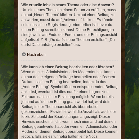
Wie erstelle ich ein neues Thema oder eine Antwort?
Um ein neues Thema in einem Forum zu eröffnen, musst
du auf „Neues Thema“ klicken. Um auf einen Beitrag zu
antworten, musst du auf „Antworten“ klicken. Es könnte
sein, dass eine Registrierung erforderlich ist, bevor du
einen Beitrag schreiben kannst. Deine Berechtigungen
sind jeweils am Ende der Foren- und der Beitragsansicht
aufgelistet. Z. B. „Du darfst neue Themen erstellen“, „Du
darfst Dateianhänge erstellen“ usw.
Nach oben
Wie kann ich einen Beitrag bearbeiten oder löschen?
Wenn du nicht Administrator oder Moderator bist, kannst
du nur deine eigenen Beiträge bearbeiten oder löschen.
Du kannst einen Beitrag bearbeiten, indem du das
„Ändere Beitrag“-Symbol für den entsprechenden Beitrag
anklickst; eventuell ist dies nur für einen begrenzten
Zeitraum nach seiner Erstellung möglich. Wenn bereits
jemand auf deinen Beitrag geantwortet hat, wird dein
Beitrag in der Themenansicht als überarbeitet
gekennzeichnet. Es wird sowohl die Anzahl als auch der
letzte Zeitpunkt der Bearbeitungen angezeigt. Dieser
Hinweis erscheint nicht, wenn noch niemand auf deinen
Beitrag geantwortet hat oder wenn ein Administrator oder
Moderator deinen Beitrag überarbeitet hat. Diese können
jedoch, falls sie es für nötig halten, eine Notiz