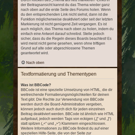
Durch Klicken des „Thema als neu markieren“-Links in
der Beitragsansicht kannst du das Thema wieder ganz
nach oben auf die erste Seite des Forums holen. Wenn
du den entsprechenden Link nicht siehst, dann ist die
Funktion möglicherweise deaktiviert oder seit der letzten
Markierung ist nicht genügend Zeit vergangen. Es ist
auch möglich, das Thema nach oben zu holen, indem du
einfach eine Antwort darauf schreibst. Stelle jedoch
sicher, dass du die Regeln dieses Boards beachtest! Es
wird meist nicht gerne gesehen, wenn ohne triftigen
Grund auf alte oder abgeschlossene Themen
geantwortet wird.
Nach oben
Textformatierung und Thementypen
Was ist BBCode?
BBCode ist eine spezielle Umsetzung von HTML, die dir
weitreichende Formatierungsmöglichkeiten für deinen
Text gibt. Die Rechte zur Verwendung von BBCode
werden durch die Board-Administration vergeben,
können jedoch auch durch dich für jeden einzelnen
Beitrag deaktiviert werden. BBCode ist ähnlich wie HTML
aufgebaut, jedoch werden Tags von eckigen („[“ und „]“)
statt spitzen („<“ und „>“) Klammern eingeschlossen.
Weitere Informationen zu BBCode findest du auf einer
speziellen Hilfe-Seite, die von der Seite zur