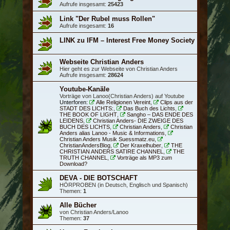
Aufrufe insgesamt:
25423
Link "Der Rubel muss Rollen"
Aufrufe insgesamt:
16
LINK zu IFM – Interest Free Money Society
Webseite Christian Anders
Hier geht es zur Webseite von Christian Anders
Aufrufe insgesamt:
28624
Youtube-Kanäle
Vorträge von Lanoo(Christian Anders) auf Youtube
Unterforen:
Alle Religionen Vereint
,
Clips aus der
STADT DES LICHTS:
,
Das Buch des Lichts
,
THE BOOK OF LIGHT
,
Sangho – DAS ENDE DES
LEIDENS
,
Christian Anders- DIE ZWEIGE DES
BUCH DES LICHTS
,
Christian Anders
,
Christian
Anders alias Lanoo - Music & Informations
,
Christian Anders Musik Suessmatz.eu
,
ChristianAndersBlog
,
Der Kraxelhuber
,
THE
CHRISTIAN ANDERS SATIRE CHANNEL
,
THE
TRUTH CHANNEL
,
Vorträge als MP3 zum
Download?
DEVA - DIE BOTSCHAFT
HÖRPROBEN (in Deutsch, Englisch und Spanisch)
Themen:
1
Alle Bücher
von Christian Anders/Lanoo
Themen:
37