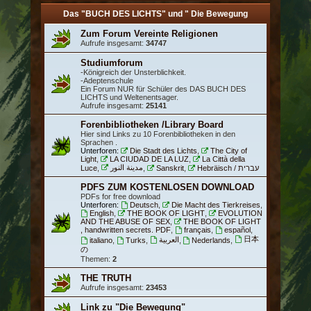
Das "BUCH DES LICHTS" und " Die Bewegung
Zum Forum Vereinte Religionen
Aufrufe insgesamt:
34747
Studiumforum
-Königreich der Unsterblichkeit.
-Adeptenschule
Ein Forum NUR für Schüler des DAS BUCH DES
LICHTS und Weltenentsager.
Aufrufe insgesamt:
25141
Forenbibliotheken /Library Board
Hier sind Links zu 10 Forenbibliotheken in den
Sprachen .
Unterforen:
Die Stadt des Lichts
,
The City of
Light
,
LA CIUDAD DE LA LUZ
,
La Città della
مدينة النور
Luce
,
,
Sanskrit
,
Hebräisch / עברית
PDFS ZUM KOSTENLOSEN DOWNLOAD
PDFs for free download
Unterforen:
Deutsch
,
Die Macht des Tierkreises
,
English
,
THE BOOK OF LIGHT
,
EVOLUTION
AND THE ABUSE OF SEX
,
THE BOOK OF LIGHT
, handwritten secrets. PDF
,
français
,
español
,
日本
العربية
italiano
,
Turks
,
,
Nederlands
,
の
Themen:
2
THE TRUTH
Aufrufe insgesamt:
23453
Link zu "Die Bewegung"