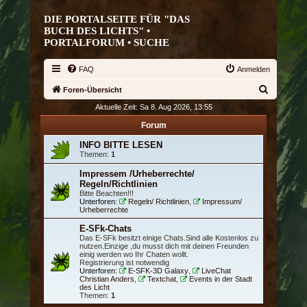
DIE PORTALSEITE FÜR "DAS
BUCH DES LICHTS" •
PORTALFORUM •
SUCHE
FAQ
Anmelden
S
Foren-Übersicht
u
Aktuelle Zeit: Sa 8. Aug 2026, 13:55
c
Forum
h
INFO BITTE LESEN
Themen:
1
e
Impressem /Urheberrechte/
Regeln/Richtlinien
Bitte Beachten!!!
Unterforen:
Regeln/ Richtlinien
,
Impressum/
Urheberrechte
E-SFk-Chats
Das E-SFk besitzt einige Chats.Sind alle Kostenlos zu
nutzen.Einzige ,du musst dich mit deinen Freunden
einig werden wo Ihr Chaten wollt.
Registrierung ist notwendig
Unterforen:
E-SFK-3D Galaxy
,
LiveChat
Christian Anders
,
Textchat
,
Events in der Stadt
des Licht
Themen:
1