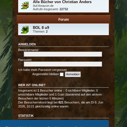
Alle Bücher von Christian Anders
Auf Amazon.de
Aufrufe insgesamt:
22732
Forum
BOL 8 u9
Themen:
2
ANMELDEN
Benutzername:
Passwort:
Ich habe mein Passwort vergessen
Angemeldet bleiben
WER IST ONLINE?
Insgesamt ist
1
Besucher online :: 0 sichtbare Mitglieder, 0
unsichtbare Mitglieder und 1 Gast (basierend auf den aktiven
Besuchern der letzten 5 Minuten)
Der Besucherrekord liegt bei
821
Besuchern, die am Di 9. Jun
2026, 10:21 gleichzeitig online waren.
STATISTIK
Beiträge insgesamt
11787
• Themen insgesamt
1182
• Mitglieder
insgesamt
3
• Unser neuestes Mitglied:
Veria