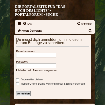
DIE PORTALSEITE FÜR "DAS
BUCH DES LICHTS" •
PORTALFORUM •
SUCHE
FAQ
Anmelden
S
Foren-Übersicht
u
Du musst dich anmelden, um in diesem
c
Forum Beiträge zu schreiben.
h
Benutzername:
e
Passwort:
Ich habe mein Passwort vergessen
Angemeldet bleiben
Meinen Online-Status während dieser Sitzung verbergen