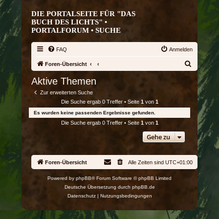
DIE PORTALSEITE FÜR "DAS
BUCH DES LICHTS" •
PORTALFORUM •
SUCHE
FAQ
Anmelden
S
Foren-Übersicht
u
Aktive Themen
c
Zur erweiterten Suche
h
Die Suche ergab 0 Treffer • Seite
1
von
1
e
Es wurden keine passenden Ergebnisse gefunden.
Die Suche ergab 0 Treffer • Seite
1
von
1
Gehe zu
Foren-Übersicht
Alle Zeiten sind
UTC+01:00
Powered by
phpBB
® Forum Software © phpBB Limited
Deutsche Übersetzung durch
phpBB.de
Datenschutz
|
Nutzungsbedingungen