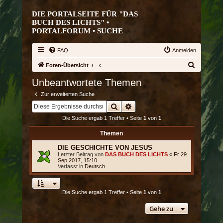
DIE PORTALSEITE FÜR "DAS
BUCH DES LICHTS" •
PORTALFORUM •
SUCHE
FAQ
Anmelden
S
Foren-Übersicht
u
Unbeantwortete Themen
c
Zur erweiterten Suche
h
Suche
Erweiterte Suche
e
Die Suche ergab 1 Treffer • Seite
1
von
1
Themen
DIE GESCHICHTE VON JESUS
Letzter Beitrag von
DAS BUCH DES LICHTS
«
Fr 29.
Sep 2017, 15:10
Verfasst in
Deutsch
Die Suche ergab 1 Treffer • Seite
1
von
1
Gehe zu