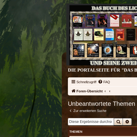
DIE PORTALSEITE FÜR "DAS 
Schnellzugriff
FAQ
Foren-Übersicht
Unbeantwortete Themen
Zur erweiterten Suche
Suche
Erw
THEMEN