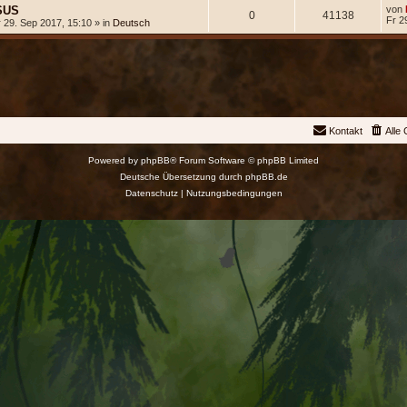
SUS
von
0
41138
Fr 2
 29. Sep 2017, 15:10 » in
Deutsch
Kontakt
Alle
Powered by
phpBB
® Forum Software © phpBB Limited
Deutsche Übersetzung durch
phpBB.de
Datenschutz
|
Nutzungsbedingungen