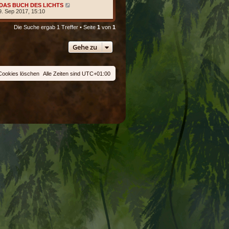
DAS BUCH DES LICHTS
9. Sep 2017, 15:10
Die Suche ergab 1 Treffer • Seite
1
von
1
Gehe zu
 Cookies löschen
Alle Zeiten sind
UTC+01:00