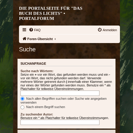
DIE PORTALSEITE FÜR "DAS
BUCH DES LICHTS" •
PORTALFORUM
FAQ
Anmelden
Foren-Übersicht
Suche
SUCHANFRAGE
Suche nach Wörtern:
Setze ein
+
vor ein Wort, das gefunden werden muss und ein
-
vor ein Wort, das nicht gefunden werden darf. Verwende
mehrere Wörter getrennt durch
|
innerhalb einer Klammer, wenn
nur eines der Wörter gefunden werden muss. Benutze ein * als
Platzhalter für teilweise Übereinstimmungen.
Nach allen Begriffen suchen oder Suche wie angegeben
verwenden
Nach einem Begriff suchen
Zu suchender Autor:
Benutze ein * als Platzhalter für teilweise Übereinstimmungen.