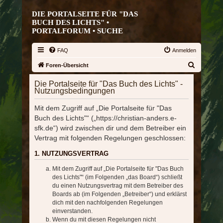
DIE PORTALSEITE FÜR "DAS
BUCH DES LICHTS" •
PORTALFORUM •
SUCHE
FAQ
Anmelden
S
Foren-Übersicht
u
Die Portalseite für "Das Buch des Lichts" -
c
Nutzungsbedingungen
h
Mit dem Zugriff auf „Die Portalseite für "Das
e
Buch des Lichts"“ („https://christian-anders.e-
sfk.de“) wird zwischen dir und dem Betreiber ein
Vertrag mit folgenden Regelungen geschlossen:
1. NUTZUNGSVERTRAG
Mit dem Zugriff auf „Die Portalseite für "Das Buch
des Lichts"“ (im Folgenden „das Board“) schließt
du einen Nutzungsvertrag mit dem Betreiber des
Boards ab (im Folgenden „Betreiber“) und erklärst
dich mit den nachfolgenden Regelungen
einverstanden.
Wenn du mit diesen Regelungen nicht